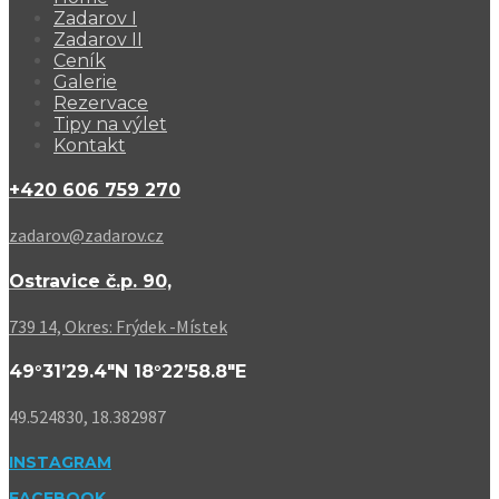
Zadarov I
Zadarov II
Ceník
Galerie
Rezervace
Tipy na výlet
Kontakt
+420 606 759 270
zadarov@zadarov.cz
Ostravice č.p. 90,
739 14, Okres: Frýdek -Místek
49°31’29.4″N 18°22’58.8″E
49.524830, 18.382987
INSTAGRAM
FACEBOOK