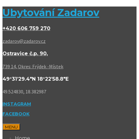
Ubytování Zadarov
+420 606 759 270
zadarov@zadarov.cz
Ostravice č.p. 90,
739 14, Okres: Frýdek -Místek
49°31’29.4″N 18°22’58.8″E
49.524830, 18.382987
INSTAGRAM
FACEBOOK
MENU
Home